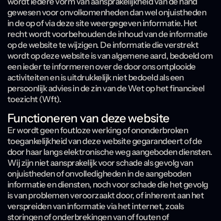
wordt iedere vorm van aansprakelijkheid van de hand
gewesen voor onvolkomenheden dan wel onjuistheden
in de op of via deze site weergegeven informatie. Het
recht wordt voorbehouden de inhoud van de informatie
op de website te wijzigen. De informatie die verstrekt
wordt op deze website is van algemene aard, bedoeld om
een ieder te informeren over de door ons ontplooide
activiteiten en is uitdrukkelijk niet bedoeld als een
persoonlijk advies in de zin van de Wet op het financieel
toezicht (Wft).
Functioneren van deze website
Er wordt geen foutloze werking of ononderbroken
toegankelijkheid van deze website gegarandeert of de
door haar langs elektronische weg aangeboden diensten.
Wij zijn niet aansprakelijk voor schade als gevolg van
onjuistheden of onvolledigheden in de aangeboden
informatie en diensten, noch voor schade die het gevolg
is van problemen veroorzaakt door, of inherent aan het
verspreiden van informatie via het internet, zoals
storingen of onderbrekingen van of fouten of