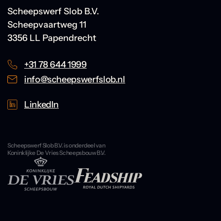
Scheepswerf Slob B.V.
Scheepvaartweg 11
3356 LL Papendrecht
+31 78 644 1999
info@scheepswerfslob.nl
LinkedIn
Scheepswerf Slob B.V. is onderdeel van
Koninklijke De Vries Scheepsbouw B.V.