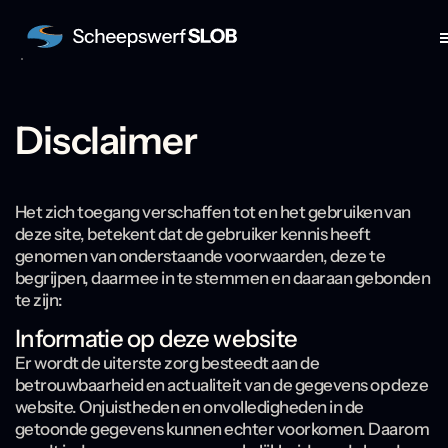
Disclaimer
Skip
to
content
Het zich toegang verschaffen tot en het gebruiken van
deze site, betekent dat de gebruiker kennis heeft
genomen van onderstaande voorwaarden, deze te
begrijpen, daarmee in te stemmen en daaraan gebonden
te zijn:
Informatie op deze website
Er wordt de uiterste zorg besteedt aan de
betrouwbaarheid en actualiteit van de gegevens op deze
website. Onjuistheden en onvolledigheden in de
getoonde gegevens kunnen echter voorkomen. Daarom