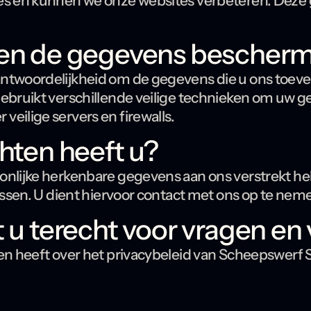
tes en kunnen we onze websites verbeteren. Dez
den de gegevens bescher
ntwoordelijkheid om de gegevens die u ons toever
gebruikt verschillende veilige technieken om uw g
eilige servers en firewalls.
hten heeft u?
nlijke herkenbare gegevens aan ons verstrekt heb
wissen. U dient hiervoor contact met ons op te nem
 u terecht voor vragen en
en heeft over het privacybeleid van Scheepswerf S