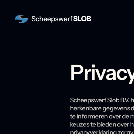
Privacy
Skip
to
content
Scheepswerf Slob B.V. 
herkenbare gegevens die
te informeren over de 
keuzes te bieden over 
privacyverklaring zorgvu