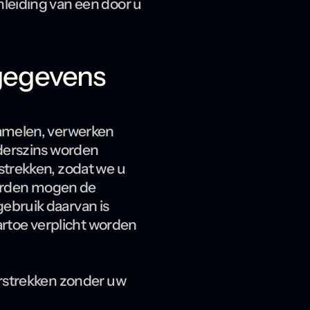
leiding van een door u
 gegevens
zamelen, verwerken
nderszins worden
strekken, zodat we u
derden mogen de
ebruik daarvan is
artoe verplicht worden
erstrekken zonder uw