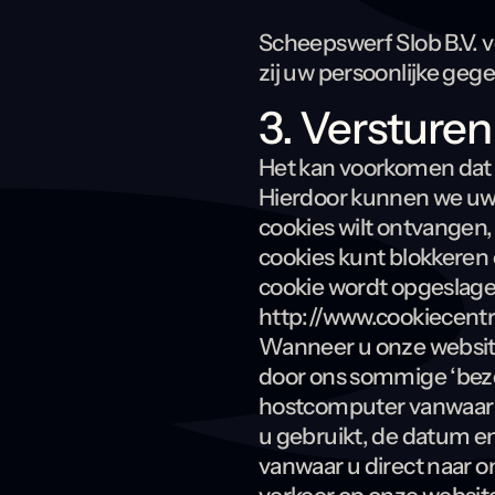
Scheepswerf Slob B.V. 
zij uw persoonlijke ge
3. Versturen
Het kan voorkomen dat d
Hierdoor kunnen we uw
cookies wilt ontvangen,
cookies kunt blokkeren 
cookie wordt opgeslagen
http://www.cookiecentr
Wanneer u onze website
door ons sommige ‘bez
hostcomputer vanwaar u
u gebruikt, de datum en
vanwaar u direct naar 