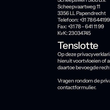
Scheepvaartweg 11
3356 LL Papendrecht
Telefoon: +31 78 64419
Fax: +31 78 – 641 11 99
KvK: 23034745
Tenslotte
Op deze privacyverklari
hieruit voortvloeien o
daartoe bevoegde recht
Vragen rondom de privac
contactformulier.