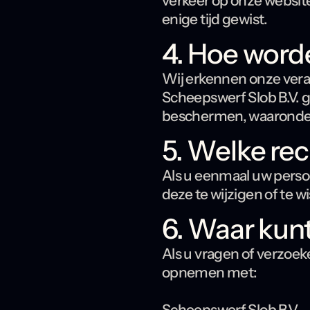
verkeer op onze websi
enige tijd gewist.
4. Hoe wor
Wij erkennen onze vera
Scheepswerf Slob B.V. 
beschermen, waaronder v
5. Welke rec
Als u eenmaal uw persoo
deze te wijzigen of te 
6. Waar kunt
Als u vragen of verzoek
opnemen met:
Scheepswerf Slob B.V.