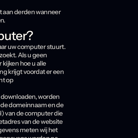
iet aan derden wanneer
n.
mputer?
naar uw computer stuurt.
oekt. Als u geen
kijken hoe u alle
g krijgt voordat er een
ht op
te downloaden, worden
s de domeinnaam en de
l) van de computer die
netadres van de website
egevens meten wij het