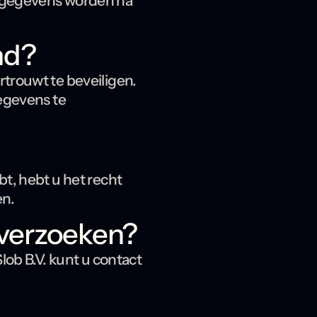
e gegevens worden na
md?
trouwt te beveiligen.
egevens te
t, hebt u het recht
en.
 verzoeken?
lob B.V. kunt u contact