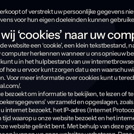
verkoopt of verstrekt uw persoonlijke gegevens n
gevens voor hun eigen doeleinden kunnen gebruike
 wij ‘cookies’ naar uw co
e website een ‘cookie’, een klein tekstbestand, 
 computer herkennen wanneer u ons opnieuw bez
 kunt u in het hulpbestand van uw internetbrowser 
of hoe u ervoor kunt zorgen dat u een waarschuwin
. Voor meer informatie over cookies kunt u terec
al.com/.
 bezoekt om informatie te bekijken, te lezen of 
oekersgegevens’ verzameld en opgeslagen, zoal
 internet bezoekt, het IP-adres (Internet Protoco
 tijd waarop u onze website bezoekt en het inter
onze website gelinkt bent. Met behulp van deze g